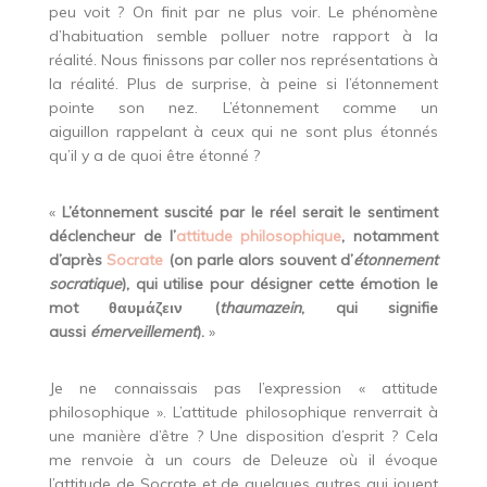
peu voit ? On finit par ne plus voir. Le phénomène
d’habituation semble polluer notre rapport à la
réalité. Nous finissons par coller nos représentations à
la réalité. Plus de surprise, à peine si l’étonnement
pointe son nez. L’étonnement comme un
aiguillon rappelant à ceux qui ne sont plus étonnés
qu’il y a de quoi être étonné ?
«
L’étonnement suscité par le réel serait le sentiment
déclencheur de l’
attitude philosophique
, notamment
d’après
Socrate
(on parle alors souvent d’
étonnement
socratique
), qui utilise pour désigner cette émotion le
mot θαυμάζειν (
thaumazein
, qui signifie
aussi
émerveillement
).
»
Je ne connaissais pas l’expression « attitude
philosophique ». L’attitude philosophique renverrait à
une manière d’être ? Une disposition d’esprit ? Cela
me renvoie à un cours de Deleuze où il évoque
l’attitude de Socrate et de quelques autres qui jouent