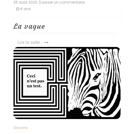
25 août 2020
/Laisser un commentaire
on
La
6 ans
vague
La vague
Lire la suite
Dessins