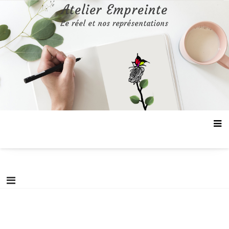
Aller
Atelier Empreinte
au
Le réel et nos représentations
contenu