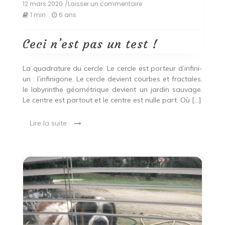
12 mars 2020
/Laisser un commentaire
on
Ceci
1 min
6 ans
n’est
pas
un
Ceci n’est pas un test !
test !
La quadrature du cercle. Le cercle est porteur d’infini-
un : l’infinigone. Le cercle devient courbes et fractales,
le labyrinthe géométrique devient un jardin sauvage.
Le centre est partout et le centre est nulle part. Où […]
Lire la suite