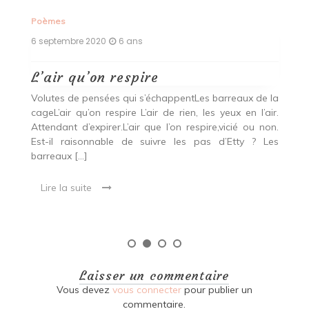
Poèmes
P
6 septembre 2020
6 ans
4 
L’air qu’on respire
V
ce
Volutes de pensées qui s’échappentLes barreaux de la
G
ur
cageL’air qu’on respire L’air de rien, les yeux en l’air.
l
nte
Attendant d’expirer.L’air que l’on respire,vicié ou non.
pé
le
Est-il raisonnable de suivre les pas d’Etty ? Les
É
barreaux […]
Cr
Lire la suite
Laisser un commentaire
Vous devez
vous connecter
pour publier un
commentaire.