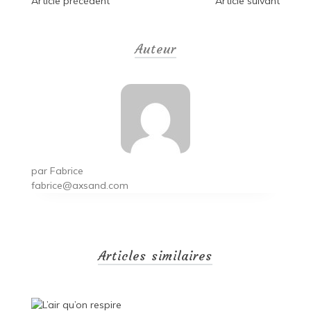
Navigation
Article précédent
Article suivant
de
Auteur
l’article
par
Fabrice
fabrice@axsand.com
Articles similaires